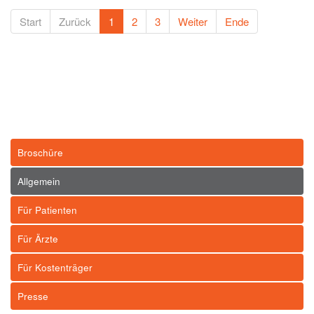
Start
Zurück
1
2
3
Weiter
Ende
Broschüre
Allgemein
Für Patienten
Für Ärzte
Für Kostenträger
Presse