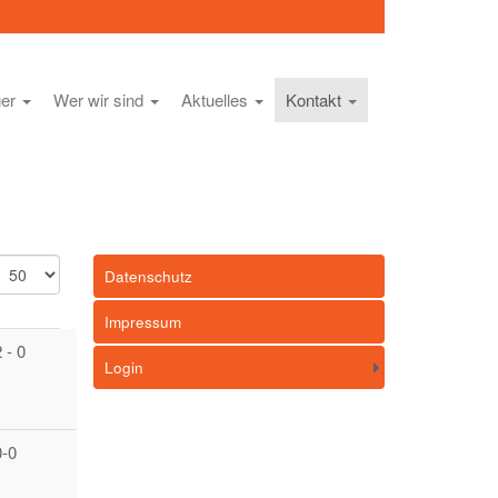
FACEBOOK
ger
Wer wir sind
Aktuelles
Kontakt
nzeige
Datenschutz
Impressum
 - 0
Login
0-0