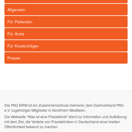
Allgemein
Für Patienten
Für Ärzte
Für Kostenträger
Presse
Die PKG NRW ist ein Zusammenschluss mehrerer, dem Dachverband PKG
e.V. zugehöriger Mitglieder in Nordrhein Westfalen.
Die Webseite "Was ist eine Praxisklinik" dient zur Information und Aufklärung
mit dem Ziel, die Vorteile von Praxiskliniken in Deutschland einer breiten
Öffentlichkeit bekannt zu machen.