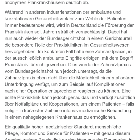
anonymen Plankrankhäusern deutlich ab.
Während in anderen Industrienationen der ambulante und
kurzstationäre Gesundheitssektor zum Wohle der Patienten
immer bedeutender wird, wird in Deutschland die Förderung der
Praxiskliniken seit Jahren sträflich vernachlässigt. Dabei hat
nun auch wieder der Bundesgerichtshof in einem Gerichtsurteil
die besondere Rolle der Praxiskliniken im Gesundheitswesen
hervorgehoben. Im konkreten Fall hatte eine Zahnarztpraxis, in
der ausschließlich ambulante Eingriffe erfolgen, mit dem Begriff
Praxisklinik für sich geworben. Dies wurde der Zahnarztpraxis
vom Bundesgerichtshof nun jedoch untersagt, da die
Zahnarztpraxis eben nicht über die Möglichkeit einer stationären
Unterbringung verfügt, um zum Beispiel auf Komplikationen
nach einer Operation entsprechend reagieren zu können. Eine
echte Praxisklinik kann jedoch genau das und verfügt zusätzlich
über Notfallpläne und Kooperationen, um einem Patienten – falls
nötig – in kürzester Zeit eine intensivmedizinische Behandlung
in einem nahegelegenen Krankenhaus zu ermöglichen.
Ein qualitativ hoher medizinischer Standard, menschliche
Pflege, Komfort und Service für Patienten – mit genau diesem
Angebot weisen Praxiskliniken den Weg aus der Dauerkrise, in