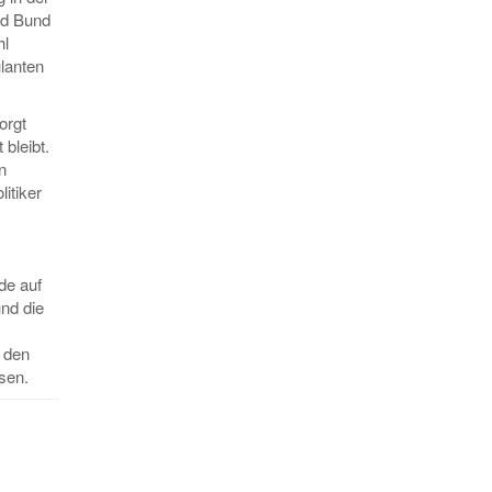
nd Bund
hl
lanten
orgt
bleibt.
n
itiker
de auf
und die
t den
sen.