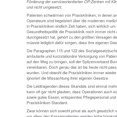
Förderung der serviceorientierten OP-Zentren mit Kli
und nicht umgesetzt.
Patienten schwärmen von Praxiskliniken, in denen a
Operateure sind begeistert über die modernen medizi
in Praxiskliniken endlich Zeit haben, sich wirklich
Gesundheitspolitik die Praxisklinik noch immer nicht
durchgesetzt hat, gehört zu den größten Versagen d
müsste lediglich dafür sorgen, dass ihre eigenen G
Die Paragraphen 115 und 122 des Sozialgesetzbuches
ambulante und kurzstationäre Versorgung von Patient
auf den Weg zu bringen, soll der Spitzenverband Bu
vereinbaren. Doch genau das ist bis heute nicht pas
wurden. Und obwohl die Praxiskliniken immer wieder
ignoriert die Missachtung ihrer eigenen Gesetze.
Die Leidtragenden dieses Skandals sind einmal mehr d
kann oft gar nicht glauben, dass Operationen auch s
sowie gutes Essen, entspanntes Pflegepersonal und e
Praxiskliniken Standard.
Zwar können sich sowohl privat als auch gesetzlich v
vor allem den Kassenpatienten werden hohe bürokrati