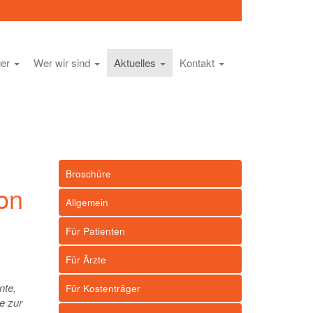
FACEBOOK
ger
Wer wir sind
Aktuelles
Kontakt
Broschüre
on
Allgemein
Für Patienten
Für Ärzte
nte,
Für Kostenträger
e zur