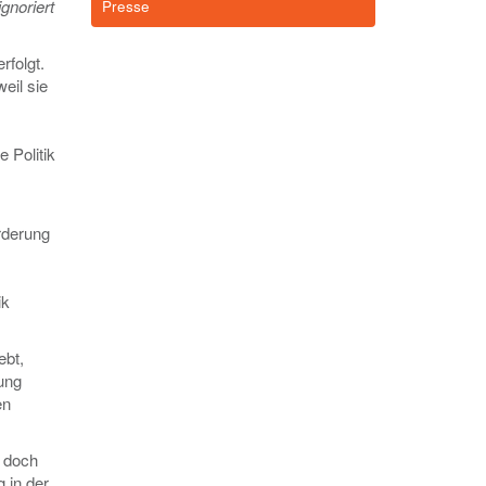
gnoriert
Presse
rfolgt.
eil sie
 Politik
rderung
ik
ebt,
ung
en
, doch
 in der