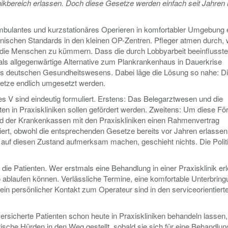
nikbereich erlassen. Doch diese Gesetze werden einfach seit Jahren i
mbulantes und kurzstationäres Operieren in komfortabler Umgebung e
nischen Standards in den kleinen OP-Zentren. Pfleger atmen durch, w
 um die Menschen zu kümmern. Dass die durch Lobbyarbeit beeinflusste
 als allgegenwärtige Alternative zum Plankrankenhaus in Dauerkrise
es deutschen Gesundheitswesens. Dabei läge die Lösung so nahe: Die
esetze endlich umgesetzt werden.
 V sind eindeutig formuliert. Erstens: Das Belegarztwesen und die
en in Praxiskliniken sollen gefördert werden. Zweitens: Um diese Fö
nd der Krankenkassen mit den Praxiskliniken einen Rahmenvertrag
siert, obwohl die entsprechenden Gesetze bereits vor Jahren erlassen
 auf diesen Zustand aufmerksam machen, geschieht nichts. Die Polit
ie Patienten. Wer erstmals eine Behandlung in einer Praxisklinik erl
o ablaufen können. Verlässliche Termine, eine komfortable Unterbring
in persönlicher Kontakt zum Operateur sind in den serviceorientiert
ersicherte Patienten schon heute in Praxiskliniken behandeln lassen
sche Hürden in den Weg gestellt, sobald sie sich für eine Behandlung