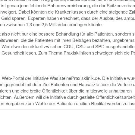
 ist genau jene fehlende Rahmenvereinbarung, die der Spitzenverba
erweigert. Dabei könnten die Krankenkassen durch eine steigende Za
r Geld sparen. Experten haben errechnet, dass der Ausbau des ambu
en zwischen 1,3 und 2,5 Milliarden erbringen könnte.
t also nicht nur eine bessere Behandlung für alle Patienten, sondern s
tswesen, die die Patienten mit ihren Beiträgen bezahlen, ungebremst 
icht. Wer etwa den aktuell zwischen CDU, CSU und SPD ausgehandelte
ma Gesundheit lesen. Zum Thema Praxiskliniken schweigen sich die Pol
b-Portal der Initiative WasisteinePraxisklinik.de. Die Initiative wur
en gegründet mit dem Ziel Patienten und Hausärzte über die Vorteile 
eren und eine breite Öffentlichkeit über die mittlerweile unhaltbaren
en. Außerdem will die Initiative durch gezielte Öffentlichkeitsarbei
chen Vorgaben zum Wohle der Patienten endlich Realität werden zu las