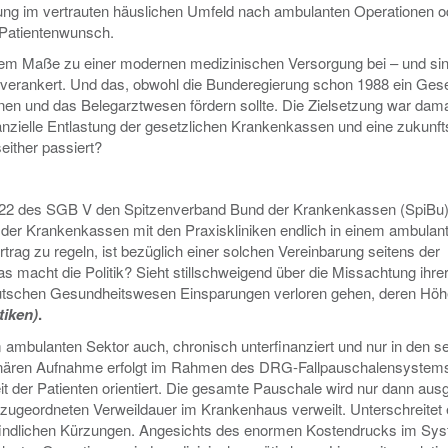
ung im vertrauten häuslichen Umfeld nach ambulanten Operationen o
 Patientenwunsch.
ichem Maße zu einer modernen medizinischen Versorgung bei – und si
verankert. Und das, obwohl die Bunderegierung schon 1988 ein Ges
nen und das Belegarztwesen fördern sollte. Die Zielsetzung war dama
inanzielle Entlastung der gesetzlichen Krankenkassen und eine zukunft
ither passiert?
§ 122 des SGB V den Spitzenverband Bund der Krankenkassen (SpiBu
 der Krankenkassen mit den Praxiskliniken endlich in einem ambulan
g zu regeln, ist bezüglich einer solchen Vereinbarung seitens der
acht die Politik? Sieht stillschweigend über die Missachtung ihre
utschen Gesundheitswesen Einsparungen verloren gehen, deren Höhe
tiken)
.
ambulanten Sektor auch, chronisch unterfinanziert und nur in den se
tionären Aufnahme erfolgt im Rahmen des DRG-Fallpauschalensystems
 der Patienten orientiert. Die gesamte Pauschale wird nur dann ausg
P zugeordneten Verweildauer im Krankenhaus verweilt. Unterschreitet 
indlichen Kürzungen. Angesichts des enormen Kostendrucks im Sy