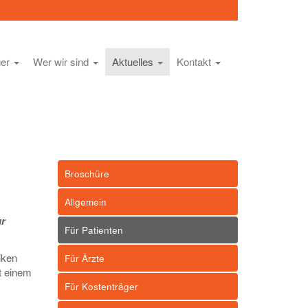
FACEBOOK
ger
Wer wir sind
Aktuelles
Kontakt
Broschüre
Allgemein
ur
Für Patienten
iken
Für Ärzte
t einem
Für Kostenträger