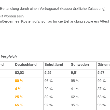
r Behandlung durch einen Vertragsarzt (kassenärztliche Zulassung)
lt worden sein.
ußerdem ein Kostenvoranschlag für die Behandlung sowie ein Attest
 Vergleich
nd
Deutschland
Schottland
Schweden
Dänem
82,03
5,25
9,51
5,57
80 %
96 %
98 %
99 %
4 %
29 %
41 %
37 %
25 %
32 %
62 %
68 %
65 %
97 %
95 %
95 %