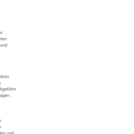
ur
eten
 und
iären
n
hgeführt
Tagen.
n
n
len und