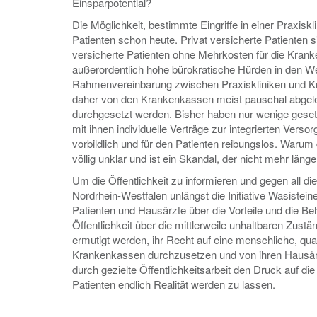
Einsparpotential?
Die Möglichkeit, bestimmte Eingriffe in einer Praxis
Patienten schon heute. Privat versicherte Patienten s
versicherte Patienten ohne Mehrkosten für die Krank
außerordentlich hohe bürokratische Hürden in den We
Rahmenvereinbarung zwischen Praxiskliniken und K
daher von den Krankenkassen meist pauschal abgeleh
durchgesetzt werden. Bisher haben nur wenige gesetzl
mit ihnen individuelle Verträge zur integrierten Ver
vorbildlich und für den Patienten reibungslos. Warum
völlig unklar und ist ein Skandal, der nicht mehr läng
Um die Öffentlichkeit zu informieren und gegen all d
Nordrhein-Westfalen unlängst die Initiative Wasistein
Patienten und Hausärzte über die Vorteile und die Be
Öffentlichkeit über die mittlerweile unhaltbaren Zus
ermutigt werden, ihr Recht auf eine menschliche, qua
Krankenkassen durchzusetzen und von ihren Hausärzte
durch gezielte Öffentlichkeitsarbeit den Druck auf d
Patienten endlich Realität werden zu lassen.