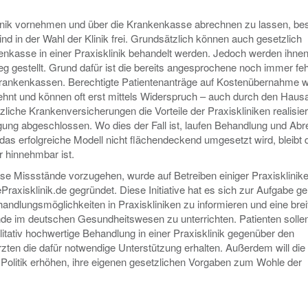
klinik vornehmen und über die Krankenkasse abrechnen zu lassen, bes
ind in der Wahl der Klinik frei. Grundsätzlich können auch gesetzlich
enkasse in einer Praxisklinik behandelt werden. Jedoch werden ihnen
g gestellt. Grund dafür ist die bereits angesprochene noch immer fe
rankenkassen. Berechtigte Patientenanträge auf Kostenübernahme 
nt und können oft erst mittels Widerspruch – auch durch den Hausa
iche Krankenversicherungen die Vorteile der Praxiskliniken realisier
sorgung abgeschlossen. Wo dies der Fall ist, laufen Behandlung und Ab
 das erfolgreiche Modell nicht flächendeckend umgesetzt wird, bleibt 
er hinnehmbar ist.
iese Missstände vorzugehen, wurde auf Betreiben einiger Praxisklinik
ePraxisklinik.de gegründet. Diese Initiative hat es sich zur Aufgabe g
handlungsmöglichkeiten in Praxiskliniken zu informieren und eine brei
tände im deutschen Gesundheitswesen zu unterrichten. Patienten solle
litativ hochwertige Behandlung in einer Praxisklinik gegenüber den
n die dafür notwendige Unterstützung erhalten. Außerdem will die In
ie Politik erhöhen, ihre eigenen gesetzlichen Vorgaben zum Wohle der