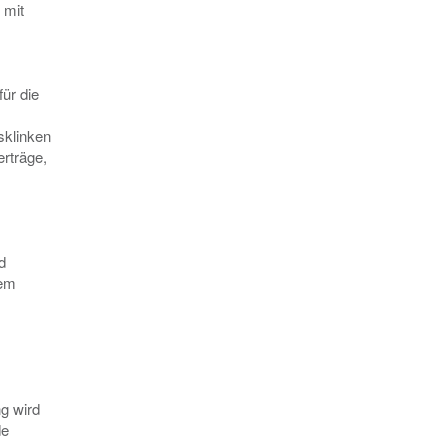
 mit
ür die
sklinken
erträge,
d
dem
g wird
de