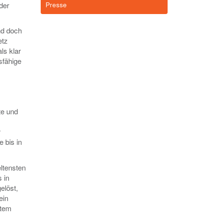
der
Presse
nd doch
etz
ls klar
sfähige
)
te und
r
 bis in
ltensten
 in
elöst,
ein
stem