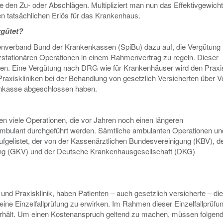
 den Zu- oder Abschlägen. Multipliziert man nun das Effektivgewicht
n tatsächlichen Erlös für das Krankenhaus.
rgütet?
enverband Bund der Krankenkassen (SpiBu) dazu auf, die Vergütung f
zstationären Operationen in einem Rahmenvertrag zu regeln. Dieser
men. Eine Vergütung nach DRG wie für Krankenhäuser wird den Praxi
Praxiskliniken bei der Behandlung von gesetzlich Versicherten über V
nkenkasse abgeschlossen haben.
 viele Operationen, die vor Jahren noch einen längeren
 ambulant durchgeführt werden. Sämtliche ambulanten Operationen un
aufgelistet, der von der Kassenärztlichen Bundesvereinigung (KBV), 
ung (GKV) und der Deutsche Krankenhausgesellschaft (DKG)
d Praxisklinik, haben Patienten – auch gesetzlich versicherte – die
ine Einzelfallprüfung zu erwirken. Im Rahmen dieser Einzelfallprüfun
g erhält. Um einen Kostenanspruch geltend zu machen, müssen folgen