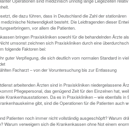
anter Operationen sind medizinisch unnötig lange Liegezeiten relativ
heit.
etzt, die dazu führen, dass in Deutschland die Zahl der stationären
 medizinische Notwendigkeit besteht. Die Leidtragenden dieser Entw
ungserbringern, vor allem die Patienten.
assen bringen Praxiskliniken sowohl für die behandelnden Ärzte al
 Nicht umsonst zeichnen sich Praxiskliniken durch eine überdurchschn
em folgende Faktoren bei:
r guter Verpflegung, die sich deutlich vom normalen Standard in vie
det
hlten Facharzt – von der Voruntersuchung bis zur Entlassung
dienst arbeitenden Ärzten sind in Praxiskliniken niedergelassene Ärzt
u kommt Pflegepersonal, das genügend Zeit für den Einzelnen hat, weil
ale Krankenhausstationen. Da es in Praxiskliniken – wie ebenfalls in 
ankenhauskeime gibt, sind die Operationen für die Patienten auch w
und Patienten noch immer nicht vollständig ausgeschöpft? Warum drä
etze? Warum verweigern sich die Krankenkassen ohne Not einem enor