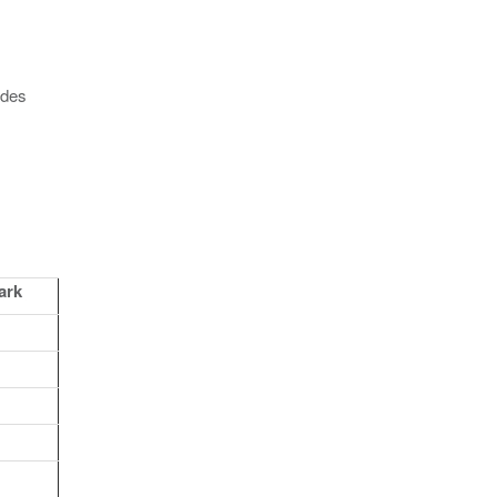
 des
ark