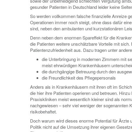
sowie der unbefriedigend schlechten Vergütung ambul
gesunder Patienten in Deutschland leider keine Selten
So werden vollkommen falsche finanzielle Anreize ges
Operationen immer noch steigt, ohne dass dafür eine
sind, neben den ambulanten und kurzstationären Leist
Denn neben dem enormen Spareffekt für die Krankenk
die Patienten weitere unschätzbare Vorteile mit sich.
Patientenzufriedenheit aus. Dazu tragen unter ander
die Unterbringung in modernen Zimmern mit seh
meist ehrwürdigen Krankenhäusern unterschei
die durchgängige Betreuung durch den ausgewä
die Freundlichkeit des Pflegepersonals
Anders als in Krankenhäusern mit ihren oft im Schicht
die hier ihre Patienten operieren und betreuen. Hinz
Praxiskliniken meist wesentlich kleiner sind als norm
nachgewiesen – sehr viel weniger der sogenannten Kr
risikobehaftet.
Doch warum wird dieses enorme Potential für Ärzte 
Politik nicht auf die Umsetzung ihrer eigenen Ges