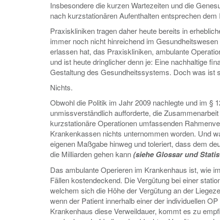
Insbesondere die kurzen Wartezeiten und die Genes
nach kurzstationären Aufenthalten entsprechen dem
Praxiskliniken tragen daher heute bereits in erhebl
immer noch nicht hinreichend im Gesundheitswesen 
erlassen hat, das Praxiskliniken, ambulante Operatio
und ist heute dringlicher denn je: Eine nachhaltige f
Gestaltung des Gesundheitssystems. Doch was ist se
Nichts.
Obwohl die Politik im Jahr 2009 nachlegte und im 
unmissverständlich aufforderte, die Zusammenarbeit
kurzstationäre Operationen umfassenden Rahmenvertra
Krankenkassen nichts unternommen worden. Und was m
eigenen Maßgabe hinweg und toleriert, dass dem de
die Milliarden gehen kann
(siehe Glossar und Statis
Das ambulante Operieren im Krankenhaus ist, wie im 
Fällen kostendeckend. Die Vergütung bei einer sta
welchem sich die Höhe der Vergütung an der Liegezeit
wenn der Patient innerhalb einer der individuellen O
Krankenhaus diese Verweildauer, kommt es zu empf