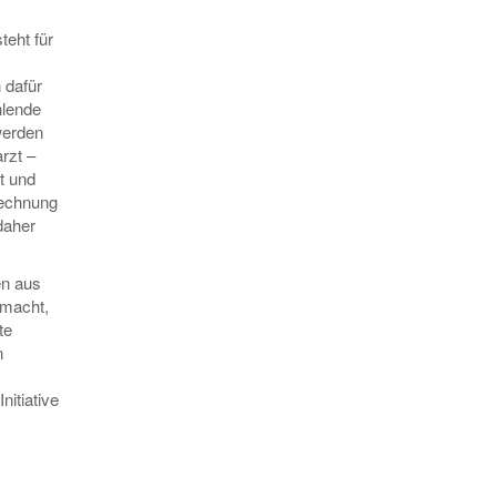
teht für
 dafür
hlende
werden
rzt –
t und
rechnung
daher
en aus
emacht,
te
n
itiative