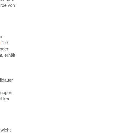
urde von
im
t
1,0
inder
, erhält
ildauer
dagegen
tiker
ewicht