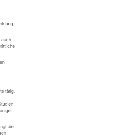
icklung
s auch
ittliche
len
e tätig,
Studien
eniger
ngt die
men