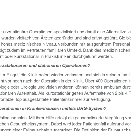
 kurzstationäre Operationen spezialisiert und damit eine Alternative z
wurden vielfach von Ärzten gegründet und sind privat geführt. Sie bi
d, hohes medizinisches Niveau, verbunden mit ausgeruhtem Personal
olgt zudem im vertrauten familiären Umfeld. Dank des medizinischen
 oder kurzstationär in Praxiskliniken durchgeführt werden.
rzstationären und stationären Operationen?
 Eingriff die Klinik sofort wieder verlassen und sich in seinem famil
t vor noch nach der Operation in der Klinik. Über 400 Operationen i
ogie oder Urologie und vielen anderen können bereits ambulant durc
onären Aufenthalt. Als kurzstationär gelten Aufenthalte von 2 bis 4 
fortable, top ausgestattete Patientenzimmer zur Verfügung.
 Operationen in Krankenhäusern mittels DRG-System?
lpauschalen. Mit ihrer Hilfe erfolgt die pauschalisierte Vergütung vo
chen Gesundheitssystem. Dabei wird jeder Patientenfall aufgrund vo
gen einer Fallpauschale zugeordnet. Die Definition der Fallpauscha