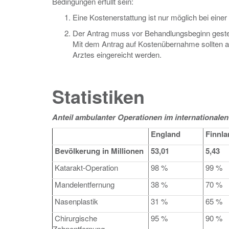
Bedingungen erfüllt sein:
Eine Kostenerstattung ist nur möglich bei eine
Der Antrag muss vor Behandlungsbeginn gestel
Mit dem Antrag auf Kostenübernahme sollten a
Arztes eingereicht werden.
Statistiken
Anteil ambulanter Operationen im internationalen
England
Finnla
Bevölkerung in Millionen
53,01
5,43
Katarakt-Operation
98 %
99 %
Mandelentfernung
38 %
70 %
Nasenplastik
31 %
65 %
Chirurgische
95 %
90 %
Zahnentfernung